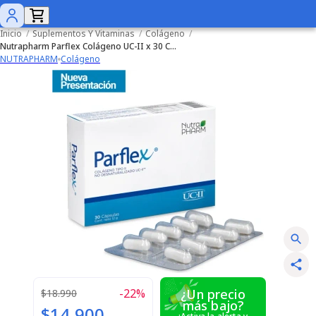
Inicio
/
Suplementos Y Vitaminas
/
Colágeno
/
Nutrapharm Parflex Colágeno UC-II x 30 Cápsulas
NUTRAPHARM
Colágeno
-
22
%
¿Un precio
$18.990
más bajo?
$14.900