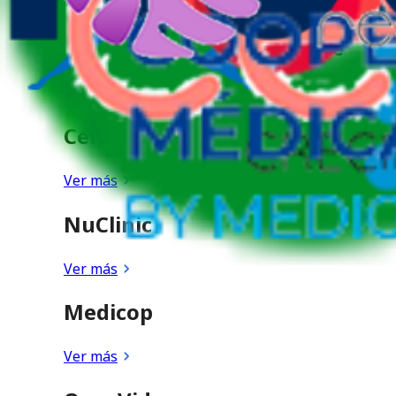
Ver más
Santiago Medical Institute
Ver más
Cefir
Ver más
NuClinic
Ver más
Medicop
Ver más