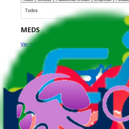
Todos
MEDS
Ver más
RedGesam
Ver más
BaroClinic
Ver más
Endoplus