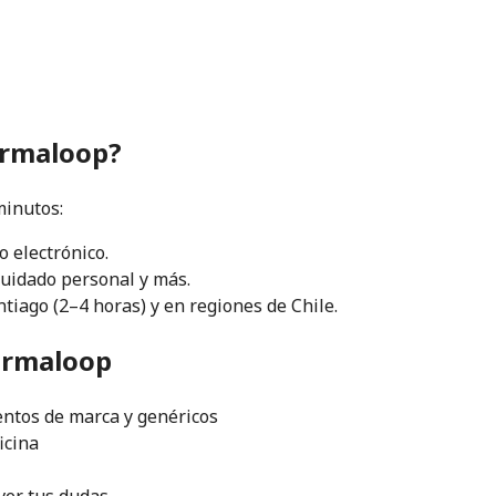
armaloop?
minutos:
o electrónico.
uidado personal y más.
iago (2–4 horas) y en regiones de Chile.
Farmaloop
ntos de marca y genéricos
icina
ver tus dudas