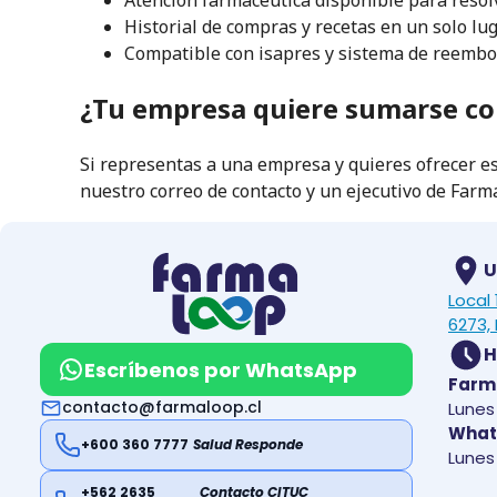
Historial de compras y recetas en un solo lu
Compatible con isapres y sistema de reembo
¿Tu empresa quiere sumarse co
Si representas a una empresa y quieres ofrecer es
nuestro correo de contacto y un ejecutivo de Far
U
Local
6273, 
H
Escríbenos por WhatsApp
Farm
contacto@farmaloop.cl
Lunes 
What
+600 360 7777
Salud Responde
Lunes 
+562 2635
Contacto CITUC