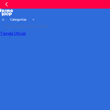
Categorías
Tienda Oficial