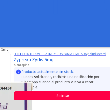
s 5mg
ELI LILLY INTERAMERICA INC Y COMPANIA LIMITADA
Salud Mental
Zyprexa Zydis 5mg
olanzapina
Producto actualmente sin stock.
Puedes solicitarlo y recibirás una notificación por
WhatsApp cuando el producto vuelva a estar
disponible.
Solicitar