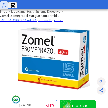
Inicio
/
Medicamentos
/
Sistema Digestivo
/
Zomel Esomeprazol 40mg 30 Comprimidos Recubiertos
LABORATORIOS SAVAL S A
Sistema Digestivo
-
31
%
¿Un precio
$24.390