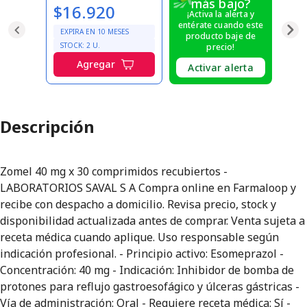
más bajo?
$16.920
¡Activa la alerta y
entérate cuando este
EXPIRA EN
10
MESES
producto baje de
STOCK:
2
U.
precio!
Agregar
Activar alerta
Descripción
Zomel 40 mg x 30 comprimidos recubiertos -
LABORATORIOS SAVAL S A Compra online en Farmaloop y
recibe con despacho a domicilio. Revisa precio, stock y
disponibilidad actualizada antes de comprar. Venta sujeta a
receta médica cuando aplique. Uso responsable según
indicación profesional. - Principio activo: Esomeprazol -
Concentración: 40 mg - Indicación: Inhibidor de bomba de
protones para reflujo gastroesofágico y úlceras gástricas -
Vía de administración: Oral - Requiere receta médica: Sí -