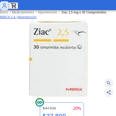
Inicio
/
Medicamentos
/
Hipertensión
/
Ziac 2,5 mg x 30 Comprimidos
MERCK S.A.
Hipertensión
-
20
%
$47.590
$37.890