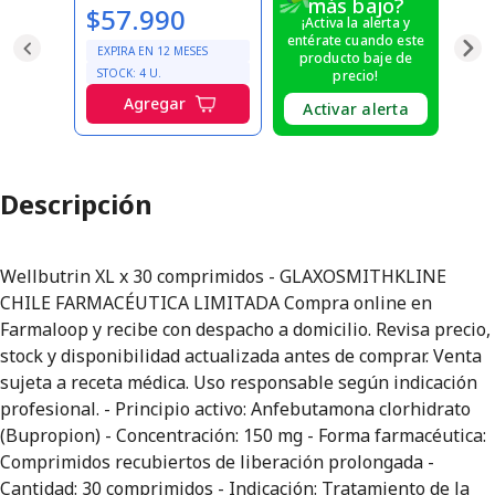
más bajo?
$57.990
¡Activa la alerta y
entérate cuando este
EXPIRA EN
12
MESES
producto baje de
STOCK:
4
U.
precio!
Agregar
Activar alerta
Descripción
Wellbutrin XL x 30 comprimidos - GLAXOSMITHKLINE
CHILE FARMACÉUTICA LIMITADA Compra online en
Farmaloop y recibe con despacho a domicilio. Revisa precio,
stock y disponibilidad actualizada antes de comprar. Venta
sujeta a receta médica. Uso responsable según indicación
profesional. - Principio activo: Anfebutamona clorhidrato
(Bupropion) - Concentración: 150 mg - Forma farmacéutica:
Comprimidos recubiertos de liberación prolongada -
Cantidad: 30 comprimidos - Indicación: Tratamiento de la