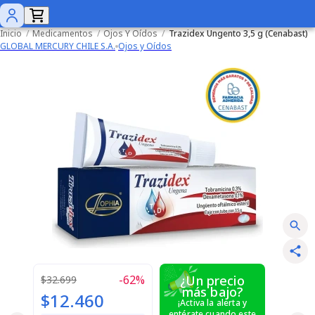
Inicio
/
Medicamentos
/
Ojos Y Oídos
/
Trazidex Ungento 3,5 g (Cenabast)
GLOBAL MERCURY CHILE S.A.
Ojos y Oídos
-
62
%
¿Un precio
$32.699
más bajo?
$12.460
¡Activa la alerta y
entérate cuando este