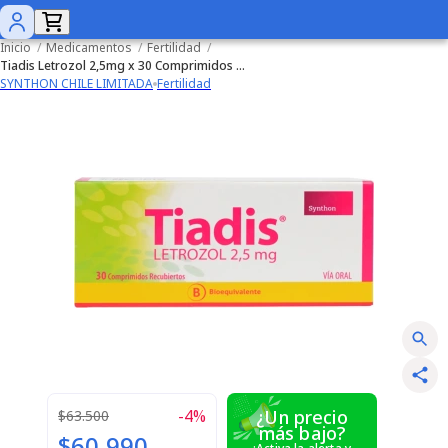
Inicio
/
Medicamentos
/
Fertilidad
/
Tiadis Letrozol 2,5mg x 30 Comprimidos Recubiertos
SYNTHON CHILE LIMITADA
Fertilidad
-
4
%
¿Un precio
$63.500
más bajo?
$60.990