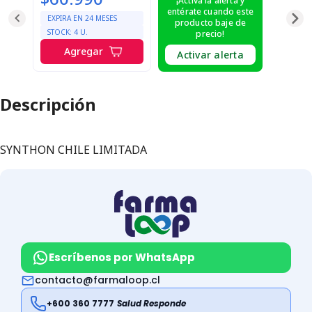
¡Activa la alerta y
entérate cuando este
EXPIRA EN
24
MESES
producto baje de
STOCK:
4
U.
precio!
Agregar
Activar alerta
Descripción
SYNTHON CHILE LIMITADA
Escríbenos por WhatsApp
contacto@farmaloop.cl
+600 360 7777
Salud Responde