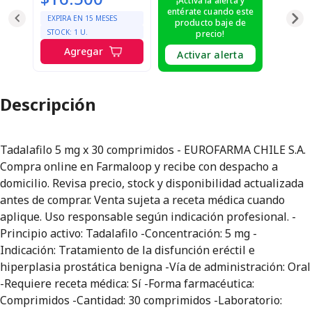
¡Activa la alerta y
entérate cuando este
EXPIRA EN
15
MESES
producto baje de
STOCK:
1
U.
precio!
Agregar
Activar alerta
Descripción
Tadalafilo 5 mg x 30 comprimidos - EUROFARMA CHILE S.A.
Compra online en Farmaloop y recibe con despacho a
domicilio. Revisa precio, stock y disponibilidad actualizada
antes de comprar. Venta sujeta a receta médica cuando
aplique. Uso responsable según indicación profesional. -
Principio activo: Tadalafilo -Concentración: 5 mg -
Indicación: Tratamiento de la disfunción eréctil e
hiperplasia prostática benigna -Vía de administración: Oral
-Requiere receta médica: Sí -Forma farmacéutica:
Comprimidos -Cantidad: 30 comprimidos -Laboratorio: