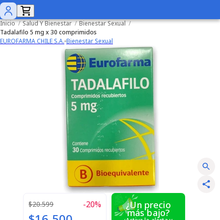
Inicio
/
Salud Y Bienestar
/
Bienestar Sexual
/
Tadalafilo 5 mg x 30 comprimidos
EUROFARMA CHILE S.A.
Bienestar Sexual
-
20
%
¿Un precio
$20.599
más bajo?
$16.500