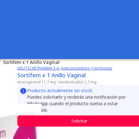
/
Sortifem x 1 Anillo Vaginal
DEUTSCHE PHARMA S.A.
Anticonceptivos y Hormonas
Sortifem x 1 Anillo Vaginal
etonogestrel 11,7 mg /
etinilestradiol 2,7 mg
Producto actualmente sin stock.
Puedes solicitarlo y recibirás una notificación por
WhatsApp cuando el producto vuelva a estar
disponible.
Solicitar