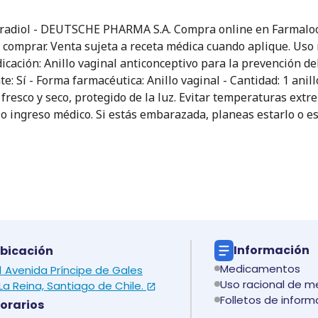
lestradiol - DEUTSCHE PHARMA S.A. Compra online en Farmaloo
e comprar. Venta sujeta a receta médica cuando aplique. Uso
Indicación: Anillo vaginal anticonceptivo para la prevención 
ente: Sí - Forma farmacéutica: Anillo vaginal - Cantidad: 1 a
esco y seco, protegido de la luz. Evitar temperaturas extre
o ingreso médico. Si estás embarazada, planeas estarlo o es
Información
bicación
Medicamentos
 1 Avenida Príncipe de Gales
Uso racional de 
La Reina, Santiago de Chile.
Folletos de inform
orarios