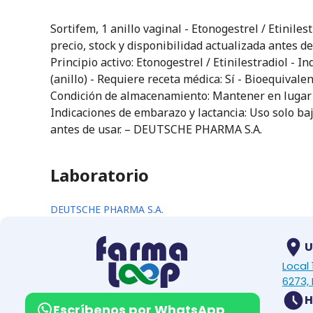
Sortifem, 1 anillo vaginal - Etonogestrel / Etini
precio, stock y disponibilidad actualizada antes d
Principio activo: Etonogestrel / Etinilestradiol - 
(anillo) - Requiere receta médica: Sí - Bioequival
Condición de almacenamiento: Mantener en lugar fr
Indicaciones de embarazo y lactancia: Uso solo baj
antes de usar. – DEUTSCHE PHARMA S.A.
Laboratorio
DEUTSCHE PHARMA S.A.
U
Local
6273, 
H
Escríbenos por WhatsApp