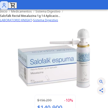
Inicio
/
Medicamentos
/
Sistema Digestivo
/
Salofalk Rectal Mesalazina 1g 14 Aplicaciones
LABORATORIO KNIGHT
Sistema Digestivo
-
10
%
$156.299
$140.900