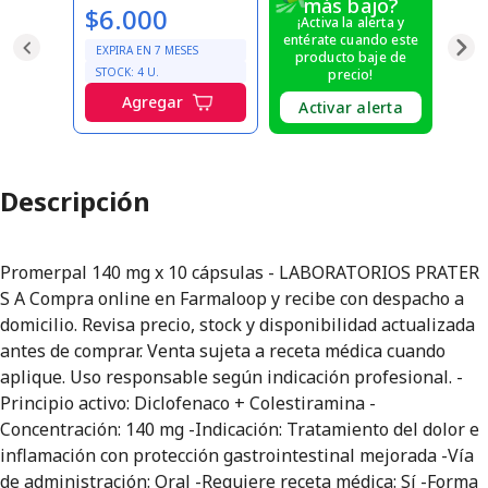
más bajo?
$6.000
¡Activa la alerta y
entérate cuando este
EXPIRA EN
7
MESES
producto baje de
STOCK:
4
U.
precio!
Agregar
Activar alerta
Descripción
Promerpal 140 mg x 10 cápsulas - LABORATORIOS PRATER
S A Compra online en Farmaloop y recibe con despacho a
domicilio. Revisa precio, stock y disponibilidad actualizada
antes de comprar. Venta sujeta a receta médica cuando
aplique. Uso responsable según indicación profesional. -
Principio activo: Diclofenaco + Colestiramina -
Concentración: 140 mg -Indicación: Tratamiento del dolor e
inflamación con protección gastrointestinal mejorada -Vía
de administración: Oral -Requiere receta médica: Sí -Forma