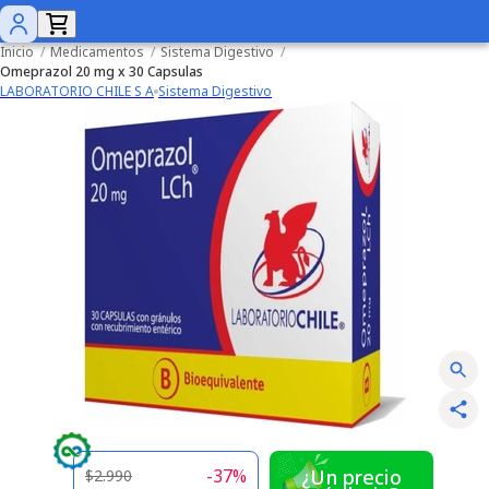
Inicio
/
Medicamentos
/
Sistema Digestivo
/
Omeprazol 20 mg x 30 Capsulas
LABORATORIO CHILE S A
Sistema Digestivo
-
37
%
¿Un precio
$2.990