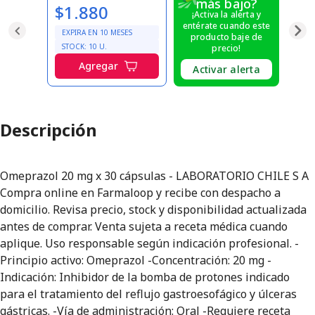
más bajo?
$1.880
¡Activa la alerta y
entérate cuando este
EXPIRA EN
10
MESES
producto baje de
STOCK:
10
U.
precio!
Agregar
Activar alerta
Descripción
Omeprazol 20 mg x 30 cápsulas - LABORATORIO CHILE S A
Compra online en Farmaloop y recibe con despacho a
domicilio. Revisa precio, stock y disponibilidad actualizada
antes de comprar. Venta sujeta a receta médica cuando
aplique. Uso responsable según indicación profesional. -
Principio activo: Omeprazol -Concentración: 20 mg -
Indicación: Inhibidor de la bomba de protones indicado
para el tratamiento del reflujo gastroesofágico y úlceras
gástricas. -Vía de administración: Oral -Requiere receta