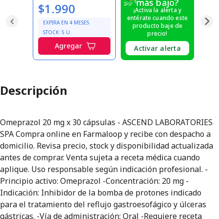
más bajo?
$1.990
¡Activa la alerta y
entérate cuando este
EXPIRA EN
4
MESES
producto baje de
STOCK:
5
U.
precio!
Agregar
Activar alerta
Descripción
Omeprazol 20 mg x 30 cápsulas - ASCEND LABORATORIES
SPA Compra online en Farmaloop y recibe con despacho a
domicilio. Revisa precio, stock y disponibilidad actualizada
antes de comprar. Venta sujeta a receta médica cuando
aplique. Uso responsable según indicación profesional. -
Principio activo: Omeprazol -Concentración: 20 mg -
Indicación: Inhibidor de la bomba de protones indicado
para el tratamiento del reflujo gastroesofágico y úlceras
gástricas. -Vía de administración: Oral -Requiere receta