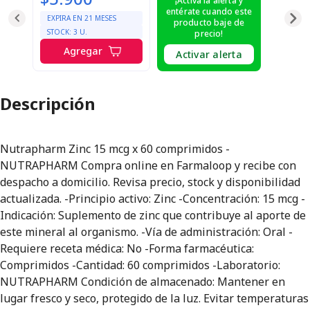
¡Activa la alerta y
entérate cuando este
EXPIRA EN
21
MESES
producto baje de
STOCK:
3
U.
precio!
Agregar
Activar alerta
Descripción
Nutrapharm Zinc 15 mcg x 60 comprimidos -
NUTRAPHARM Compra online en Farmaloop y recibe con
despacho a domicilio. Revisa precio, stock y disponibilidad
actualizada. -Principio activo: Zinc -Concentración: 15 mcg -
Indicación: Suplemento de zinc que contribuye al aporte de
este mineral al organismo. -Vía de administración: Oral -
Requiere receta médica: No -Forma farmacéutica:
Comprimidos -Cantidad: 60 comprimidos -Laboratorio:
NUTRAPHARM Condición de almacenado: Mantener en
lugar fresco y seco, protegido de la luz. Evitar temperaturas