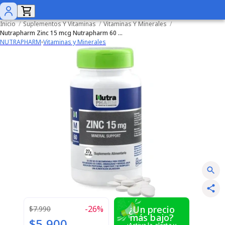
Inicio
/
Suplementos Y Vitaminas
/
Vitaminas Y Minerales
/
Nutrapharm Zinc 15 mcg Nutrapharm 60 Comprimidos
NUTRAPHARM
Vitaminas y Minerales
-
26
%
¿Un precio
$7.990
más bajo?
$5.900