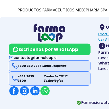
PRODUCTOS FARMACEUTICOS MEDIPHARM SPA
U
Local
6273, 
H
Escríbenos por WhatsApp
Farm
contacto@farmaloop.cl
Lunes 
What
+600 360 7777
Salud Responde
Lunes 
+562 2635
Contacto CITUC
3800
Toxicológico
Farmacia auto