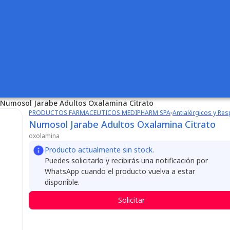
Numosol Jarabe Adultos Oxalamina Citrato
PRODUCTOS FARMACEUTICOS MEDIPHARM SPA
Antialérgicos y Res
Numosol Jarabe Adultos Oxalamina Citrato
oxolamina
Producto actualmente sin stock.
Puedes solicitarlo y recibirás una notificación por
WhatsApp cuando el producto vuelva a estar
disponible.
Solicitar