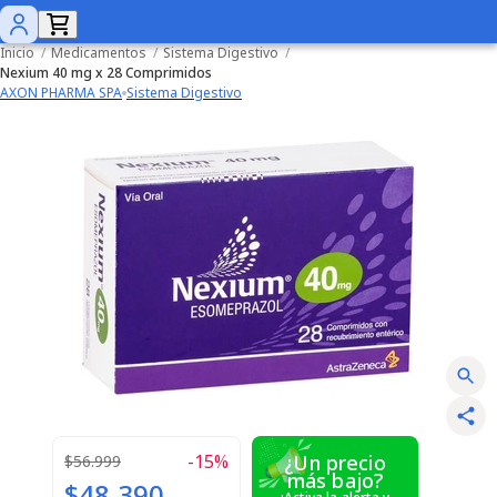
Inicio
/
Medicamentos
/
Sistema Digestivo
/
Nexium 40 mg x 28 Comprimidos
AXON PHARMA SPA
Sistema Digestivo
-
15
%
¿Un precio
$56.999
más bajo?
$48.390