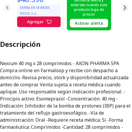
¡Activa la alerta y
entérate cuando este
EXPIRA EN
18
MESES
producto baje de
STOCK:
5
U.
precio!
Agregar
Activar alerta
Descripción
Nexium 40 mg x 28 comprimidos - AXON PHARMA SPA
Compra online en Farmaloop y recibe con despacho a
domicilio. Revisa precio, stock y disponibilidad actualizada
antes de comprar. Venta sujeta a receta médica cuando
aplique. Uso responsable según indicación profesional. -
Principio activo: Esomeprazol -Concentración: 40 mg -
Indicación: Inhibidor de la bomba de protones (IBP) para el
tratamiento del reflujo gastroesofágico. -Vía de
administración: Oral -Requiere receta médica: Sí -Forma
farmacéutica: Comprimidos -Cantidad: 28 comprimidos -