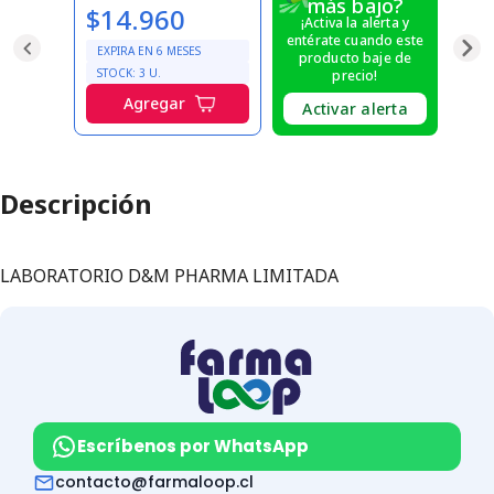
más bajo?
$14.960
¡Activa la alerta y
entérate cuando este
EXPIRA EN
6
MESES
producto baje de
STOCK:
3
U.
precio!
Agregar
Activar alerta
Descripción
LABORATORIO D&M PHARMA LIMITADA
Escríbenos por WhatsApp
contacto@farmaloop.cl