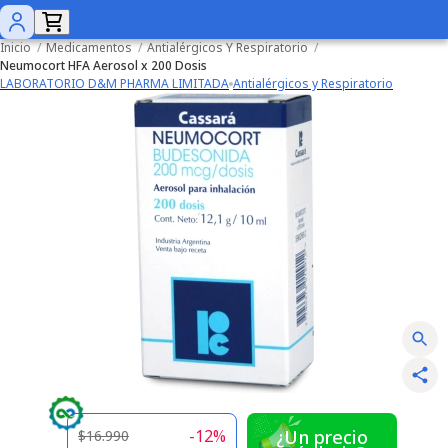
Inicio
/
Medicamentos
/
Antialérgicos Y Respiratorio
/
Neumocort HFA Aerosol x 200 Dosis
LABORATORIO D&M PHARMA LIMITADA
Antialérgicos y Respiratorio
-
12
%
¿Un precio
$16.990