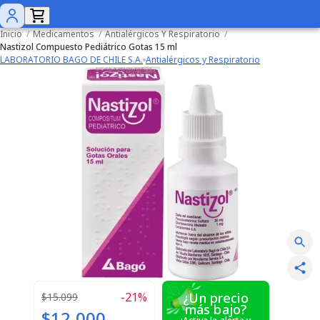
Inicio
/
Medicamentos
/
Antialérgicos Y Respiratorio
/
Nastizol Compuesto Pediátrico Gotas 15 ml
LABORATORIO BAGO DE CHILE S.A.
Antialérgicos y Respiratorio
-
21
%
¿Un precio
$15.099
más bajo?
$12.000