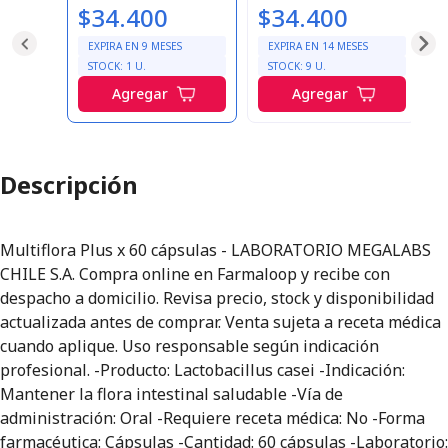
$34.400
$34.400
e
EXPIRA EN
9
MESES
EXPIRA EN
14
MESES
STOCK:
1
U.
STOCK:
9
U.
Agregar
Agregar
Descripción
Multiflora Plus x 60 cápsulas - LABORATORIO MEGALABS
CHILE S.A. Compra online en Farmaloop y recibe con
despacho a domicilio. Revisa precio, stock y disponibilidad
actualizada antes de comprar. Venta sujeta a receta médica
cuando aplique. Uso responsable según indicación
profesional. -Producto: Lactobacillus casei -Indicación:
Mantener la flora intestinal saludable -Vía de
administración: Oral -Requiere receta médica: No -Forma
farmacéutica: Cápsulas -Cantidad: 60 cápsulas -Laboratorio: