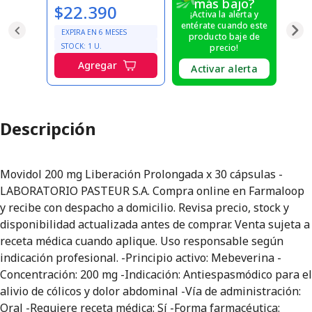
más bajo?
$22.390
¡Activa la alerta y
entérate cuando este
EXPIRA EN
6
MESES
producto baje de
STOCK:
1
U.
precio!
Agregar
Activar alerta
Descripción
Movidol 200 mg Liberación Prolongada x 30 cápsulas -
LABORATORIO PASTEUR S.A. Compra online en Farmaloop
y recibe con despacho a domicilio. Revisa precio, stock y
disponibilidad actualizada antes de comprar. Venta sujeta a
receta médica cuando aplique. Uso responsable según
indicación profesional. -Principio activo: Mebeverina -
Concentración: 200 mg -Indicación: Antiespasmódico para el
alivio de cólicos y dolor abdominal -Vía de administración:
Oral -Requiere receta médica: Sí -Forma farmacéutica: