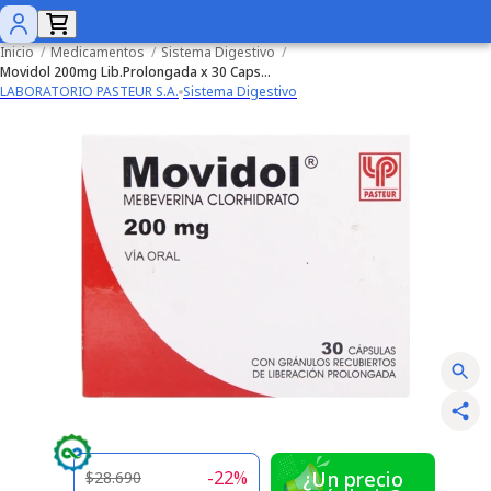
Inicio
/
Medicamentos
/
Sistema Digestivo
/
Movidol 200mg Lib.Prolongada x 30 Capsulas
LABORATORIO PASTEUR S.A.
Sistema Digestivo
-
22
%
¿Un precio
$28.690