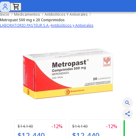
Inicio
/
Medicamentos
/
Antibióticos Y Antivirales
/
Metropast 500 mg x 20 Comprimidos
LABORATORIO PASTEUR S.A.
Antibióticos y Antivirales
-
12
%
-
12
%
¿
$14.140
$14.140
$12.440
$12.440