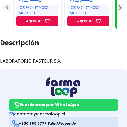
¡A
enté
EXPIRA EN
17
MESES
EXPIRA EN
37
MESES
pr
STOCK:
1
U.
STOCK:
6
U.
Agregar
Agregar
Ac
Descripción
LABORATORIO PASTEUR S.A.
Escríbenos por WhatsApp
contacto@farmaloop.cl
+600 360 7777
Salud Responde