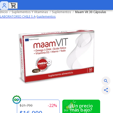
Inicio
/
Suplementos Y Vitaminas
/
Suplementos
/
Maam Vit 30 Cápsulas
LABORATORIO CHILE S A
Suplementos
-
22
%
¿Un precio
$21.790
más bajo?
$16.990