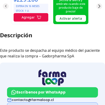
¡Activa la alerta y
entérate cuando este
EXPIRA EN
16
MESES
producto baje de
STOCK:
1
U.
precio!
Agregar
Activar alerta
Descripción
Este producto se despacha al equipo médico del paciente
que realiza la compra – Gadorpharma SpA
Escríbenos por WhatsApp
contacto@farmaloop.cl