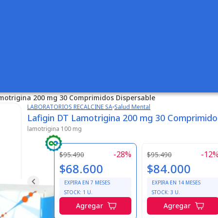
amotrigina 200 mg 30 Comprimidos Dispersable
LABORATORIOS RECALCINE SA
Salud Mental
Lafigin DT Lamotrigina 200 mg 30 Comprimido
lamotrigina 100 mg
-
28
%
-
12
$95.490
$95.490
$68.600
$84.000
EXPIRA EN
7
MESES
EXPIRA EN
14
MESES
STOCK:
1
U.
STOCK:
3
U.
Agregar
Agregar