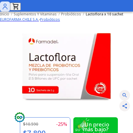
Inicio
/
Suplementos Y Vitaminas
/
Probióticos
/
Lactoflora x 10 sachet
EUROFARMA CHILE S.A.
Probióticos
-
25
%
¿Un precio
$10.590
más bajo?
$7.890