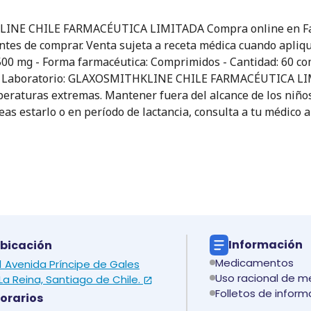
INE CHILE FARMACÉUTICA LIMITADA Compra online en Farma
 antes de comprar. Venta sujeta a receta médica cuando apliq
 500 mg - Forma farmacéutica: Comprimidos - Cantidad: 60 com
 Sí - Laboratorio: GLAXOSMITHKLINE CHILE FARMACÉUTICA L
emperaturas extremas. Mantener fuera del alcance de los niño
neas estarlo o en período de lactancia, consulta a tu médi
Información
bicación
Medicamentos
 1 Avenida Príncipe de Gales
Uso racional de 
La Reina, Santiago de Chile.
Folletos de inform
orarios