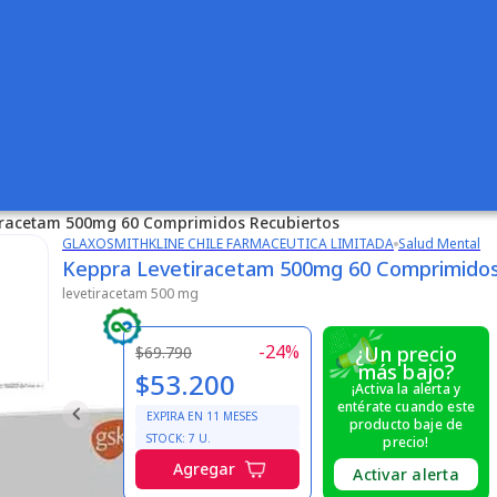
iracetam 500mg 60 Comprimidos Recubiertos
GLAXOSMITHKLINE CHILE FARMACEUTICA LIMITADA
Salud Mental
Keppra Levetiracetam 500mg 60 Comprimidos
levetiracetam 500 mg
-
24
%
¿Un precio
$69.790
más bajo?
$53.200
¡Activa la alerta y
entérate cuando este
EXPIRA EN
11
MESES
producto baje de
STOCK:
7
U.
precio!
Agregar
Activar alerta