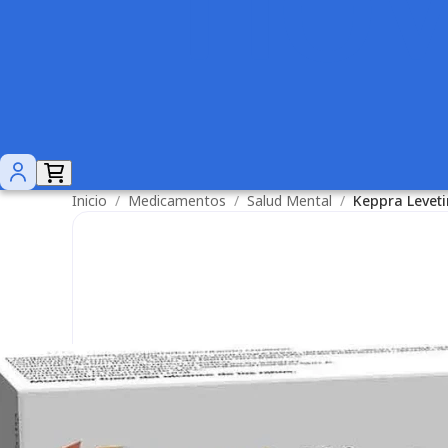
Inicio
/
Medicamentos
/
Salud Mental
/
Keppra Levet