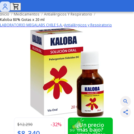
Inicio
/
Medicamentos
/
Antialérgicos Y Respiratorio
/
Kaloba 80% Gotas x 20 ml
LABORATORIO MEGALABS CHILE S.A.
Antialérgicos y Respiratorio
-
32
%
¿Un precio
$12.290
más bajo?
$8.340