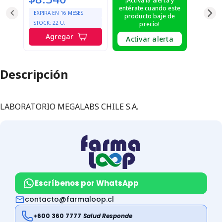
¡Activa la alerta y
entérate cuando este
EXPIRA EN
16
MESES
producto baje de
STOCK:
22
U.
precio!
Agregar
Activar alerta
Descripción
LABORATORIO MEGALABS CHILE S.A.
Escríbenos por WhatsApp
contacto@farmaloop.cl
+600 360 7777
Salud Responde