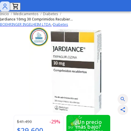
Inicio
/
Medicamentos
/
Diabetes
/
Jardiance 10mg 30 Comprimidos Recubiertos (Cenabast)
BOEHRINGER INGELHEIM LTDA.
Diabetes
-
29
%
¿Un precio
$41.490
más bajo?
$29.600