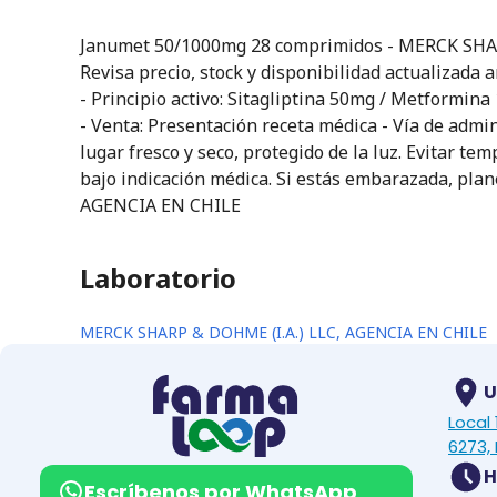
Janumet 50/1000mg 28 comprimidos - MERCK SHARP
Revisa precio, stock y disponibilidad actualizada
- Principio activo: Sitagliptina 50mg / Metform
- Venta: Presentación receta médica - Vía de admi
lugar fresco y seco, protegido de la luz. Evitar t
bajo indicación médica. Si estás embarazada, plan
AGENCIA EN CHILE
Laboratorio
MERCK SHARP & DOHME (I.A.) LLC, AGENCIA EN CHILE
U
Local
6273, 
H
Escríbenos por WhatsApp