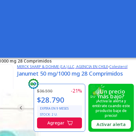
1000 mg 28 Comprimidos
MERCK SHARP & DOHME (I.A.) LLC, AGENCIA EN CHILE
Colesterol
Janumet 50 mg/1000 mg 28 Comprimidos
-
21
%
¿Un precio
$36.590
más bajo?
$28.790
¡Activa la alerta y
entérate cuando este
EXPIRA EN
9
MESES
producto baje de
STOCK:
2
U.
precio!
Agregar
Activar alerta