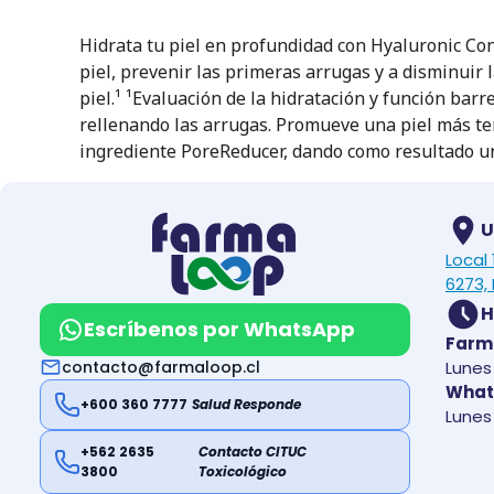
Hidrata tu piel en profundidad con Hyaluronic Conc
piel, prevenir las primeras arrugas y a disminuir 
piel.¹ ¹Evaluación de la hidratación y función barr
rellenando las arrugas. Promueve una piel más ter
ingrediente PoreReducer, dando como resultado un
U
Local
6273, 
H
Escríbenos por WhatsApp
Farm
contacto@farmaloop.cl
Lunes 
What
+600 360 7777
Salud Responde
Lunes 
+562 2635
Contacto CITUC
3800
Toxicológico