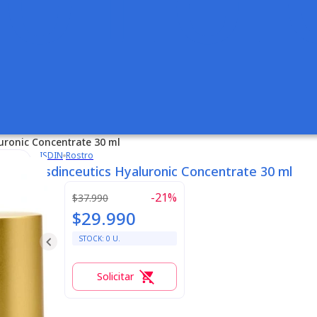
luronic Concentrate 30 ml
ISDIN
Rostro
Isdinceutics Hyaluronic Concentrate 30 ml
-
21
%
$37.990
$29.990
STOCK:
0
U.
Solicitar
0