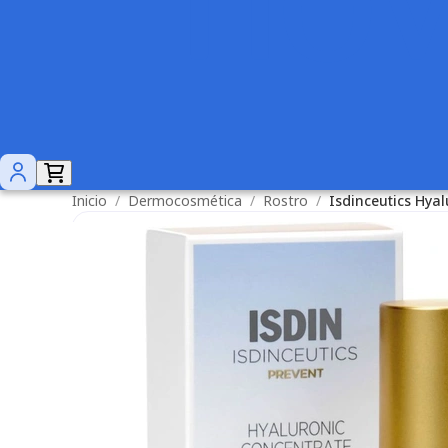
Inicio
/
Dermocosmética
/
Rostro
/
Isdinceutics Hya