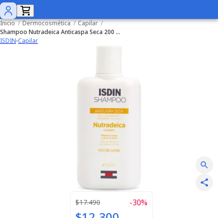
Inicio
/
Dermocosmética
/
Capilar
/
Shampoo Nutradeica Anticaspa Seca 200 ml
ISDIN
Capilar
-
30
%
$17.490
$12.300