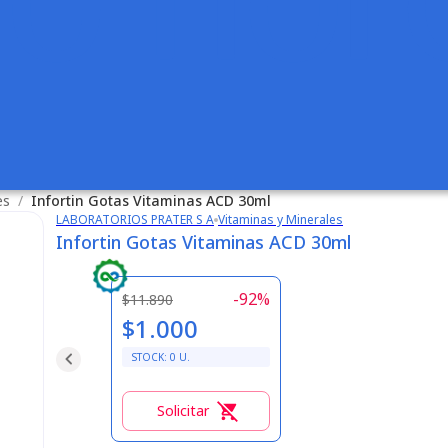
es
/
Infortin Gotas Vitaminas ACD 30ml
LABORATORIOS PRATER S A
Vitaminas y Minerales
Infortin Gotas Vitaminas ACD 30ml
-
92
%
$11.890
$1.000
STOCK:
0
U.
Solicitar