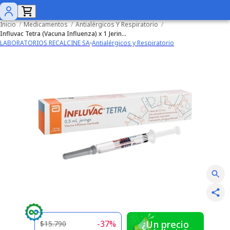
Inicio
/
Medicamentos
/
Antialérgicos Y Respiratorio
/
Influvac Tetra (Vacuna Influenza) x 1 Jeringa Prellenada Suspensión Inyectable
LABORATORIOS RECALCINE SA
Antialérgicos y Respiratorio
-
37
%
¿Un precio
$15.790