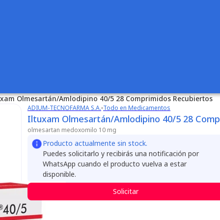
uxam Olmesartán/Amlodipino 40/5 28 Comprimidos Recubiertos
ADIUM-TECNOFARMA S.A.
Todo en Medicamentos
Iltuxam Olmesartán/Amlodipino 40/5 28 Comp
olmesartan medoxomilo 10 mg
Producto actualmente sin stock.
Puedes solicitarlo y recibirás una notificación por
WhatsApp cuando el producto vuelva a estar
disponible.
Solicitar