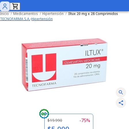
Inicio
/
Medicamentos
/
Hipertensión
/
Iltux 20 mg x 28 Comprimidos
TECNOFARMA S.A.
Hipertensión
-
75
%
$19.990
$5.000