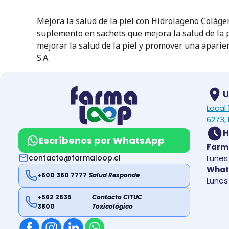
Mejora la salud de la piel con Hidrolageno Coláge
suplemento en sachets que mejora la salud de la 
mejorar la salud de la piel y promover una apar
S.A.
U
Local
6273, 
H
Escríbenos por WhatsApp
Farm
contacto@farmaloop.cl
Lunes 
What
+600 360 7777
Salud Responde
Lunes 
+562 2635
Contacto CITUC
3800
Toxicológico