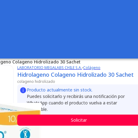
ageno Colageno Hidrolizado 30 Sachet
LABORATORIO MEGALABS CHILE S.A.
Colágeno
Hidrolageno Colageno Hidrolizado 30 Sachet
colageno hidrolizado
Producto actualmente sin stock.
Puedes solicitarlo y recibirás una notificación por
WhatsApp cuando el producto vuelva a estar
disponible.
Solicitar