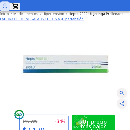
Inicio
/
Medicamentos
/
Hipertensión
/
Hepta 2000 Ui, Jeringa Prellenada
LABORATORIO MEGALABS CHILE S.A.
Hipertensión
-
34
%
¿Un precio
$10.790
más bajo?
$7.170