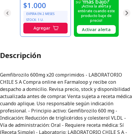
más bajo?
$1.000
¡Activa la alerta y
entérate cuando este
EXPIRA EN
2
MESES
producto baje de
STOCK:
1
U.
precio!
Agregar
Activar alerta
Descripción
Gemfibrozilo 600mg x20 comprimidos - LABORATORIO
CHILE S A Compra online en Farmaloop y recibe con
despacho a domicilio. Revisa precio, stock y disponibilidad
actualizada antes de comprar. Venta sujeta a receta médica
cuando aplique. Uso responsable según indicación
profesional. - Principio activo: Gemfibrozilo 600 mg -
Indicación: Reducción de triglicéridos y colesterol VLDL -
Vía de administración: Oral - Requiere receta médica: Sí
(Receta Simple) - Laboratorio: LABORATORIO CHILE S A -