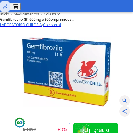
Inicio
/
Medicamentos
/
Colesterol
/
Gemfibrozilo (B) 600mg x20Comprimidos Recubiertos
LABORATORIO CHILE S A
Colesterol
-
80
%
¿Un precio
$4.899