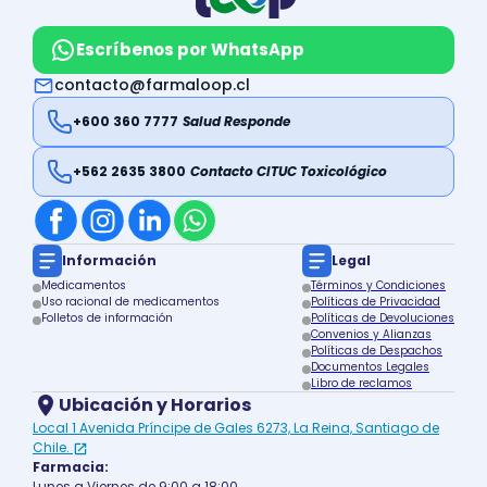
Escríbenos por WhatsApp
contacto@farmaloop.cl
+600 360 7777
Salud Responde
+562 2635 3800
Contacto CITUC Toxicológico
Información
Legal
Medicamentos
Términos y Condiciones
Uso racional de medicamentos
Políticas de Privacidad
Folletos de información
Políticas de Devoluciones
Convenios y Alianzas
Políticas de Despachos
Documentos Legales
Libro de reclamos
Ubicación y Horarios
Local 1 Avenida Príncipe de Gales 6273, La Reina, Santiago de
Chile.
Farmacia:
Lunes a Viernes de 9:00 a 18:00