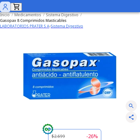
Inicio
/
Medicamentos
/
Sistema Digestivo
/
Gasopax 8 Comprimidos Masticables
LABORATORIOS PRATER S A
Sistema Digestivo
-
26
%
$2.699