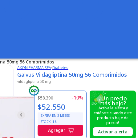
tina 50mg 56 Comprimidos
AXON PHARMA SPA
Diabetes
Galvus Vildagliptina 50mg 56 Comprimidos
vildagliptina 50 mg
-
10
%
¿Un precio
$58.390
más bajo?
$52.550
¡Activa la alerta y
entérate cuando este
EXPIRA EN
3
MESES
producto baje de
STOCK:
1
U.
precio!
Agregar
Activar alerta