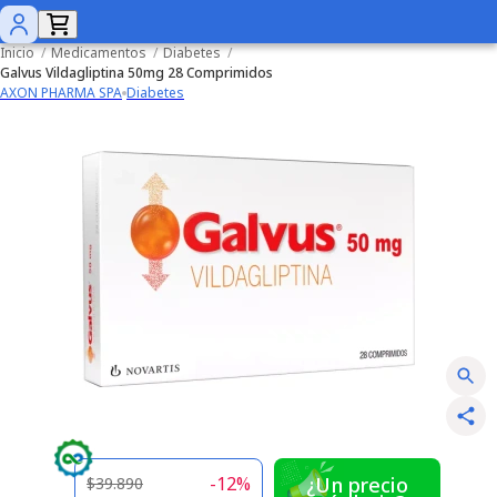
Inicio
/
Medicamentos
/
Diabetes
/
Galvus Vildagliptina 50mg 28 Comprimidos
AXON PHARMA SPA
Diabetes
-
12
%
¿Un precio
$39.890