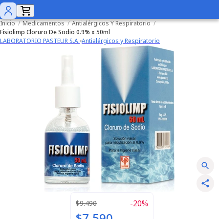
Inicio
/
Medicamentos
/
Antialérgicos Y Respiratorio
/
Fisiolimp Cloruro De Sodio 0.9% x 50ml
LABORATORIO PASTEUR S.A.
Antialérgicos y Respiratorio
-
20
%
$9.490
$7.590