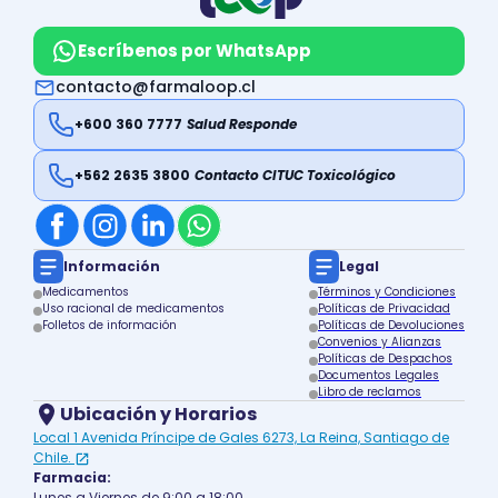
Escríbenos por WhatsApp
contacto@farmaloop.cl
+600 360 7777
Salud Responde
+562 2635 3800
Contacto CITUC Toxicológico
Información
Legal
Medicamentos
Términos y Condiciones
Uso racional de medicamentos
Políticas de Privacidad
Folletos de información
Políticas de Devoluciones
Convenios y Alianzas
Políticas de Despachos
Documentos Legales
Libro de reclamos
Ubicación y Horarios
Local 1 Avenida Príncipe de Gales 6273, La Reina, Santiago de
Chile.
Farmacia:
Lunes a Viernes de 9:00 a 18:00