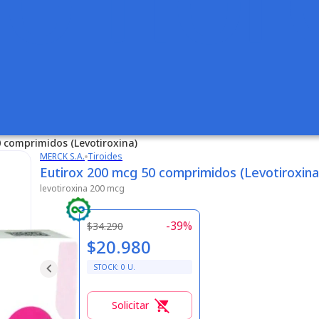
0 comprimidos (Levotiroxina)
MERCK S.A.
Tiroides
Eutirox 200 mcg 50 comprimidos (Levotiroxina
levotiroxina 200 mcg
-
39
%
$34.290
$20.980
STOCK:
0
U.
Solicitar