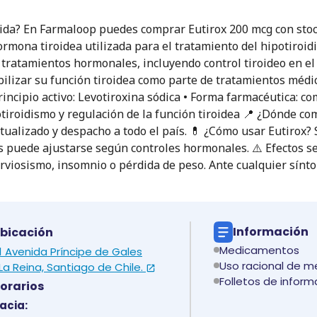
ida? En Farmaloop puedes comprar Eutirox 200 mcg con stock 
rmona tiroidea utilizada para el tratamiento del hipotiroi
 tratamientos hormonales, incluyendo control tiroideo en el 
lizar su función tiroidea como parte de tratamientos médicos
rincipio activo: Levotiroxina sódica • Forma farmacéutica: c
ipotiroidismo y regulación de la función tiroidea 📍 ¿Dónde 
ctualizado y despacho a todo el país. 💊 ¿Cómo usar Eutirox?
is puede ajustarse según controles hormonales. ⚠️ Efectos s
viosismo, insomnio o pérdida de peso. Ante cualquier sínt
Información
bicación
Medicamentos
 1 Avenida Príncipe de Gales
Uso racional de 
La Reina, Santiago de Chile.
Folletos de inform
orarios
acia: