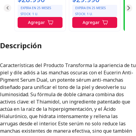
¡A
enté
EXPIRA EN
25
MESES
EXPIRA EN
25
MESES
pr
STOCK:
1
U.
STOCK:
1
U.
Agregar
Agregar
Ac
Descripción
Características del Producto Transforma la apariencia de tu
piel y dile adiós a las manchas oscuras con el Eucerin Anti-
Pigment Serum Dual, un potente sérum anti-manchas
diseñado para unificar el tono de la piel y devolverle su
luminosidad. Su fórmula de doble cámara combina dos
activos clave: el Thiamidol, un ingrediente patentado que
actúa en la raíz de la hiperpigmentación, y el Ácido
Hialurónico, que hidrata intensamente y rellena las
arrugas desde el interior. Este serúm no solo reduce las
manchas existentes de manera efectiva, sino que también