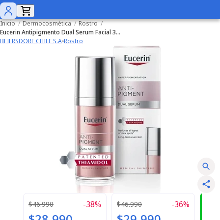
Inicio
/
Dermocosmética
/
Rostro
/
Eucerin Antipigmento Dual Serum Facial 30ml
BEIERSDORF CHILE S.A
Rostro
-
38
%
-
36
%
¿
$46.990
$46.990
$28.990
$29.990