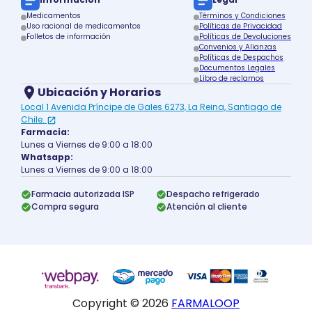
Medicamentos
Términos y Condiciones
Uso racional de medicamentos
Políticas de Privacidad
Folletos de información
Políticas de Devoluciones
Convenios y Alianzas
Políticas de Despachos
Documentos Legales
Libro de reclamos
Ubicación y Horarios
Local 1 Avenida Príncipe de Gales 6273, La Reina, Santiago de
Chile.
Farmacia:
Lunes a Viernes de 9:00 a 18:00
Whatsapp:
Lunes a Viernes de 9:00 a 18:00
Farmacia autorizada ISP
Despacho refrigerado
Compra segura
Atención al cliente
Copyright ©
2026
FARMALOOP