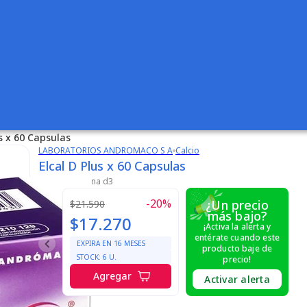
us x 60 Capsulas
LABORATORIOS ANDROMACO S A
Calcio
Elcal D Plus x 60 Capsulas
calcio /
vitamina d3
-
20
%
¿Un precio
$21.590
más bajo?
$17.270
¡Activa la alerta y
entérate cuando este
EXPIRA EN
16
MESES
producto baje de
STOCK:
6
U.
precio!
Agregar
Activar alerta