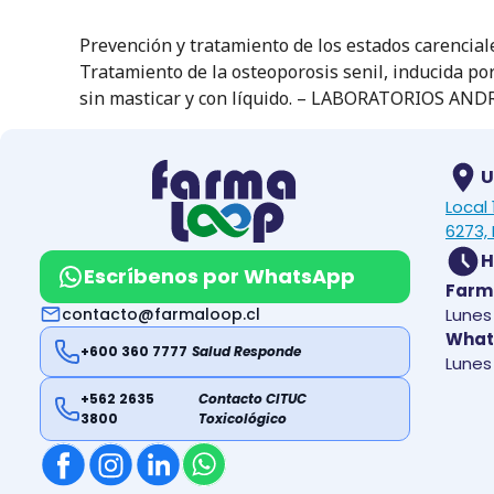
Prevención y tratamiento de los estados carenciale
Tratamiento de la osteoporosis senil, inducida po
sin masticar y con líquido. – LABORATORIOS AN
U
Local
6273, 
H
Escríbenos por WhatsApp
Farm
contacto@farmaloop.cl
Lunes 
What
+600 360 7777
Salud Responde
Lunes 
+562 2635
Contacto CITUC
3800
Toxicológico