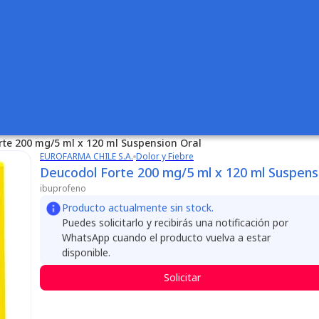
rte 200 mg/5 ml x 120 ml Suspension Oral
EUROFARMA CHILE S.A.
Dolor y Fiebre
Deucodol Forte 200 mg/5 ml x 120 ml Suspens
ibuprofeno
Producto actualmente sin stock.
Puedes solicitarlo y recibirás una notificación por
WhatsApp cuando el producto vuelva a estar
disponible.
Solicitar