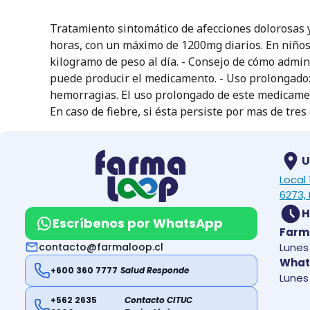
Tratamiento sintomático de afecciones dolorosas y
horas, con un máximo de 1200mg diarios. En niño
kilogramo de peso al día. - Consejo de cómo admini
puede producir el medicamento. - Uso prolongado:
hemorragias. El uso prolongado de este medicamen
En caso de fiebre, si ésta persiste por mas de tr
U
Local
6273, 
H
Escríbenos por WhatsApp
Farm
contacto@farmaloop.cl
Lunes 
What
+600 360 7777
Salud Responde
Lunes 
+562 2635
Contacto CITUC