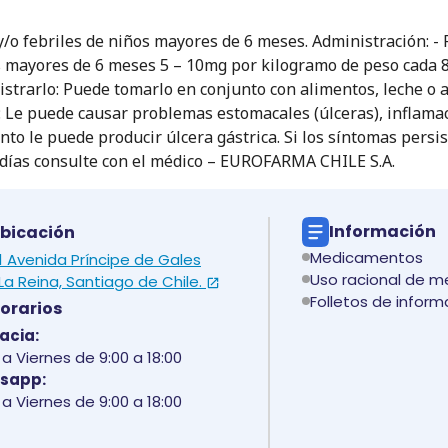
/o febriles de niños mayores de 6 meses. Administración: - 
s mayores de 6 meses 5 – 10mg por kilogramo de peso cada 
strarlo: Puede tomarlo en conjunto con alimentos, leche o a
 Le puede causar problemas estomacales (úlceras), inflamac
to le puede producir úlcera gástrica. Si los síntomas persi
es días consulte con el médico – EUROFARMA CHILE S.A.
Información
bicación
Medicamentos
 1 Avenida Príncipe de Gales
Uso racional de 
La Reina, Santiago de Chile.
Folletos de inform
orarios
acia:
a Viernes de 9:00 a 18:00
sapp:
a Viernes de 9:00 a 18:00